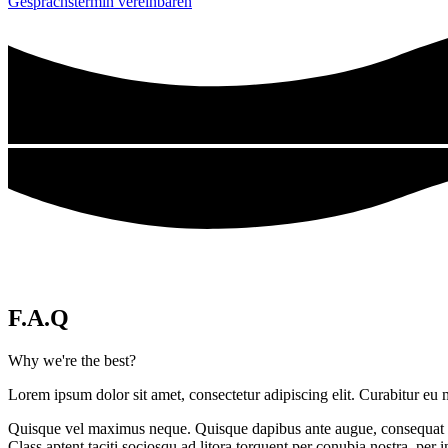
Gesprächstermin vereinbaren
F.A.Q
Why we're the best?
Lorem ipsum dolor sit amet, consectetur adipiscing elit. Curabitur eu 
Quisque vel maximus neque. Quisque dapibus ante augue, consequat port
Class aptent taciti sociosqu ad litora torquent per conubia nostra, per