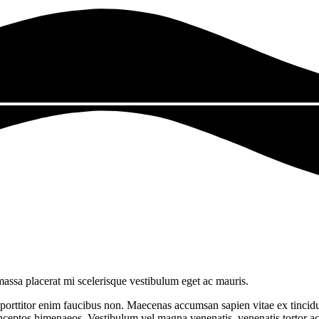
massa placerat mi scelerisque vestibulum eget ac mauris.
titor enim faucibus non. Maecenas accumsan sapien vitae ex tincidunt luc
 inceptos himenaeos. Vestibulum vel magna venenatis, venenatis tortor ac