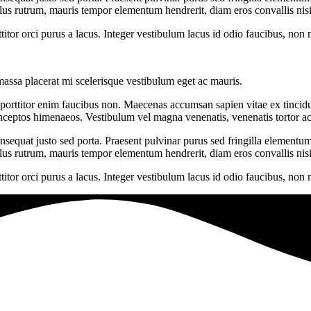
llus rutrum, mauris tempor elementum hendrerit, diam eros convallis nisi
rttitor orci purus a lacus. Integer vestibulum lacus id odio faucibus, non
massa placerat mi scelerisque vestibulum eget ac mauris.
titor enim faucibus non. Maecenas accumsan sapien vitae ex tincidunt luc
 inceptos himenaeos. Vestibulum vel magna venenatis, venenatis tortor ac
sequat justo sed porta. Praesent pulvinar purus sed fringilla elementum
llus rutrum, mauris tempor elementum hendrerit, diam eros convallis nisi
rttitor orci purus a lacus. Integer vestibulum lacus id odio faucibus, non